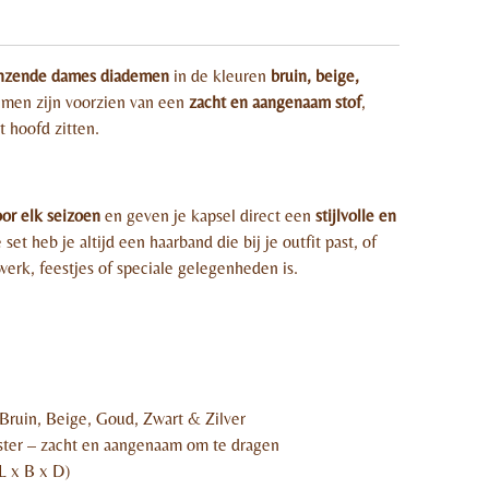
anzende dames diademen
in de kleuren
bruin, beige,
emen zijn voorzien van een
zacht en aangenaam stof
,
 hoofd zitten.
oor elk seizoen
en geven je kapsel direct een
stijlvolle en
set heb je altijd een haarband die bij je outfit past, of
werk, feestjes of speciale gelegenheden is.
Bruin, Beige, Goud, Zwart & Zilver
ter – zacht en aangenaam om te dragen
L x B x D)