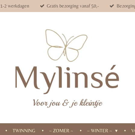
d 1-2 werkdagen
Gratis bezorging vanaf 50,-
Bezorgin
TWINNING
~ ZOMER ~
~ WINTER ~
V