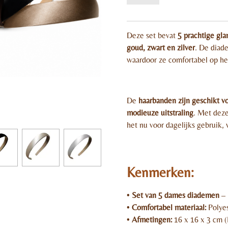
Deze set bevat
5 prachtige gl
goud, zwart en zilver
. De diad
waardoor ze comfortabel op het
De
haarbanden zijn geschikt v
modieuze uitstraling
. Met deze 
het nu voor dagelijks gebruik, 
Kenmerken:
•
Set van 5 dames diademen
– 
•
Comfortabel materiaal:
Polyes
•
Afmetingen:
16 x 16 x 3 cm (