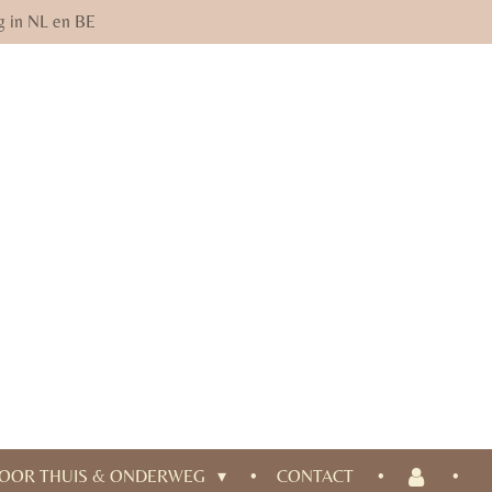
g in NL en BE
OOR THUIS & ONDERWEG
CONTACT