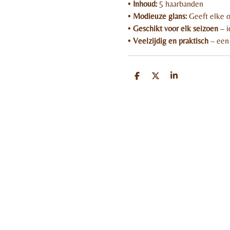
•
Inhoud:
5 haarbanden
•
Modieuze glans:
Geeft elke ou
•
Geschikt voor elk seizoen
– i
•
Veelzijdig en praktisch
– een 
D
D
S
e
e
h
l
e
a
e
l
r
n
e