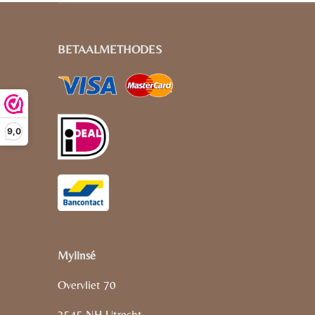
BETAALMETHODES
9,0
Mylinsé
Overvliet 70
3545 NH Utrecht