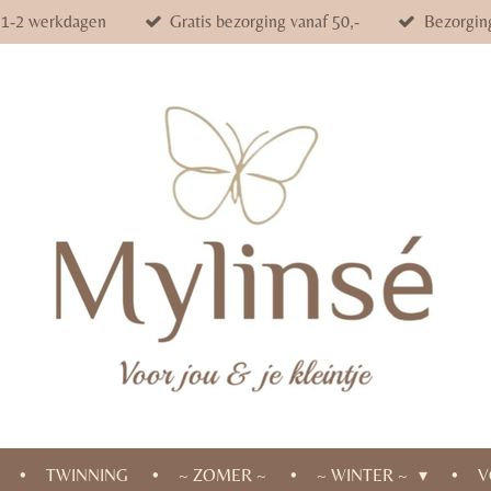
d 1-2 werkdagen
Gratis bezorging vanaf 50,-
Bezorgin
TWINNING
~ ZOMER ~
~ WINTER ~
V