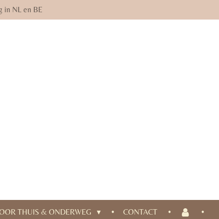
g in NL en BE
OOR THUIS & ONDERWEG
CONTACT