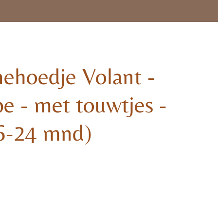
ehoedje Volant -
e - met touwtjes -
6-24 mnd)