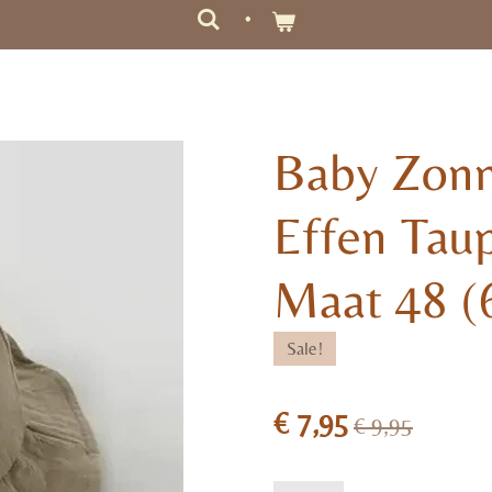
Baby Zonn
Effen Taup
Maat 48 (
Sale!
€ 7,95
€ 9,95