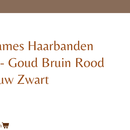
ames Haarbanden
- Goud Bruin Rood
uw Zwart
n