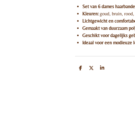
Set van 6 dames haarbande
Kleuren:
goud, bruin, rood,
Lichtgewicht en comfortab
Gemaakt van duurzaam pol
Geschikt voor dagelijks ge
Ideaal voor een modieuze l
D
D
S
e
e
h
l
e
a
e
l
r
n
e