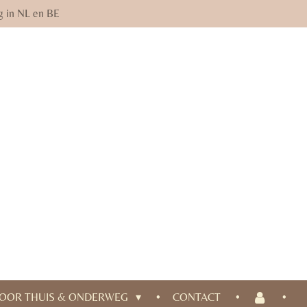
g in NL en BE
OOR THUIS & ONDERWEG
CONTACT