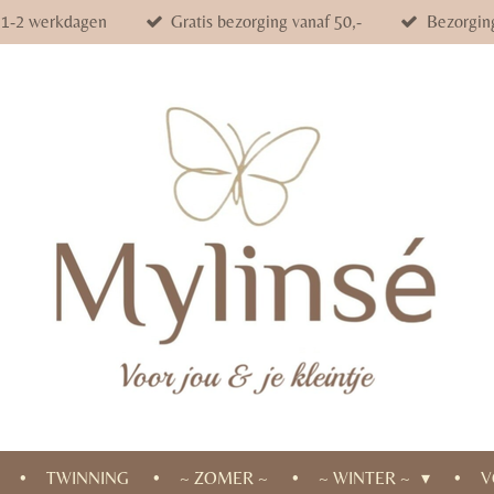
d 1-2 werkdagen
Gratis bezorging vanaf 50,-
Bezorgin
TWINNING
~ ZOMER ~
~ WINTER ~
V