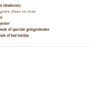
n (diadeems)
 groen, blauw en zwart
el
yester
bruik of speciale gelegenheden
ook of bad hairday