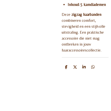
Inhoud:
5 kamdiademen
Deze
zigzag haarbanden
combineren comfort,
stevigheid en een stijlvolle
uitstraling. Een praktische
accessoire die niet mag
ontbreken in jouw
haaraccessoirescollectie.
D
D
S
D
e
e
h
e
l
e
a
l
e
l
r
e
n
e
n