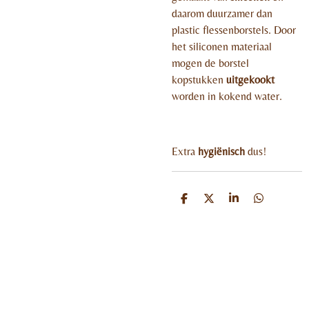
daarom duurzamer dan
plastic flessenborstels. Door
het siliconen materiaal
mogen de borstel
kopstukken
uitgekookt
worden in kokend water.
Extra
hygiënisch
dus!
D
D
S
D
e
e
h
e
l
e
a
l
e
l
r
e
n
e
n