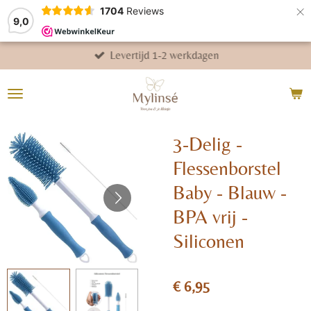
×
1704
Reviews
9,0
Levertijd 1-2 werkdagen
3-Delig -
Flessenborstel
Baby - Blauw -
BPA vrij -
Siliconen
€ 6,95