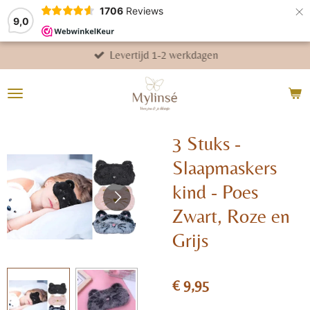
×
1706
Reviews
9,0
Levertijd 1-2 werkdagen
3 Stuks -
Slaapmaskers
kind - Poes
Zwart, Roze en
Grijs
€ 9,95