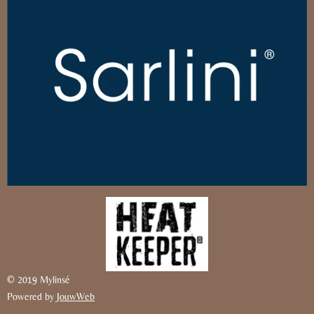
© 2019 Mylinsé
Powered by
JouwWeb