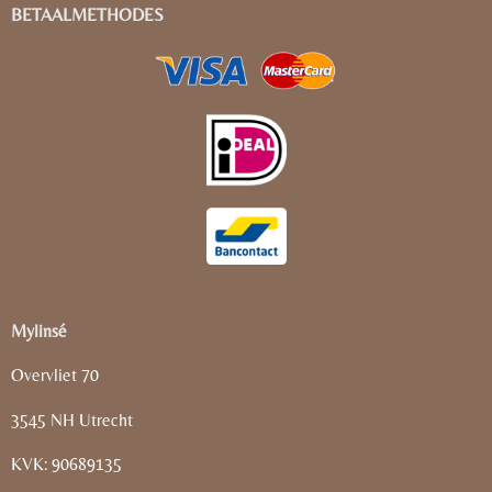
BETAALMETHODES
Mylinsé
Overvliet 70
3545 NH Utrecht
KVK: 90689135