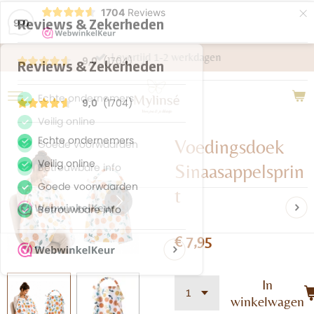
×
1704
Reviews
9,0
Levertijd 1-2 werkdagen
Voedingsdoek
Sinaasappelsprin
t
€ 7,95
In
winkelwagen