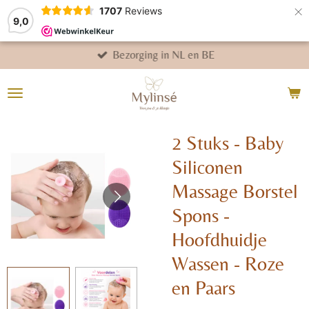
×
1707
Reviews
9,0
Bezorging in NL en BE
2 Stuks - Baby
Siliconen
Massage Borstel
Spons -
Hoofdhuidje
Wassen - Roze
en Paars