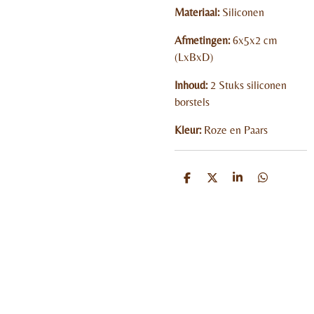
Materiaal:
Siliconen
Afmetingen:
6x5x2 cm
(LxBxD)
Inhoud:
2 Stuks siliconen
borstels
Kleur:
Roze en Paars
D
D
S
D
e
e
h
e
l
e
a
l
e
l
r
e
n
e
n