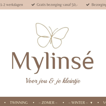
d 1-2 werkdagen
Gratis bezorging vanaf 50,-
Bezorgin
TWINNING
~ ZOMER ~
~ WINTER ~
V