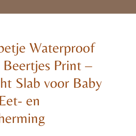
betje Waterproof
Beertjes Print –
ht Slab voor Baby
 Eet- en
herming