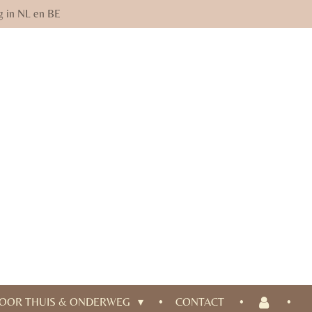
g in NL en BE
OOR THUIS & ONDERWEG
CONTACT