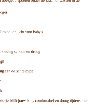
doekje, afspoelen onder de kraan of wassen in de
roger.
rtabel en licht voor baby’s
 kleding schoon en droog
ign
ing
aan de achterzijde
n
ik
bbetje blijft jouw baby comfortabel en droog tijdens ieder