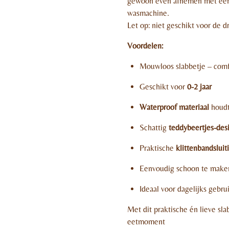
gewoon even afnemen met een 
wasmachine.
Let op: niet geschikt voor de d
Voordelen:
Mouwloos slabbetje – comfo
Geschikt voor
0-2 jaar
Waterproof materiaal
houdt
Schattig
teddybeertjes-des
Praktische
klittenbandsluit
Eenvoudig schoon te make
Ideaal voor dagelijks gebru
Met dit praktische én lieve sla
eetmoment