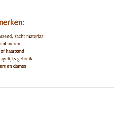
merken:
nzend, zacht materiaal
combineren
k of haarband
agelijks gebruik
ners en dames