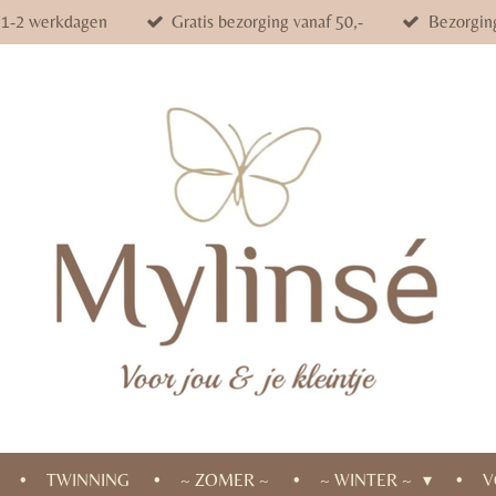
d 1-2 werkdagen
Gratis bezorging vanaf 50,-
Bezorgin
TWINNING
~ ZOMER ~
~ WINTER ~
V