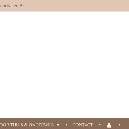
g in NL en BE
OOR THUIS & ONDERWEG
CONTACT