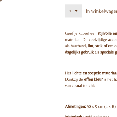
In winkelwage
Geef je kapsel een
stijlvolle 
materiaal. Dit veelzijdige acc
als
haarband, lint, strik of om e
dagelijks gebruik
als
speciale 
Het
lichte en soepele materiaa
Dankzij de
effen kleur
is het h
van casual tot chic.
Afmetingen:
90 x 5 cm (L x B)
Materiaal:
100% polyester