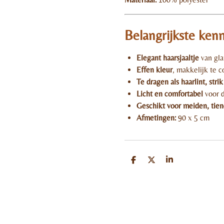
Belangrijkste ken
Elegant haarsjaaltje
van gla
Effen kleur
, makkelijk te 
Te dragen als haarlint, stri
Licht en comfortabel
voor d
Geschikt voor meiden, tie
Afmetingen:
90 x 5 cm
D
D
S
e
e
h
l
e
a
e
l
r
n
e