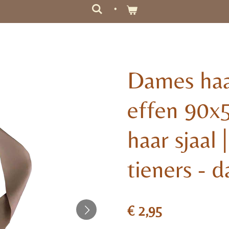
Dames haar
effen 90x5
haar sjaal 
tieners - d
€ 2,95