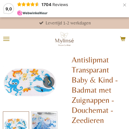
×
1704
Reviews
9,0
Levertijd 1-2 werkdagen
Antislipmat
Transparant
Baby & Kind -
Badmat met
Zuignappen -
Douchemat -
Zeedieren