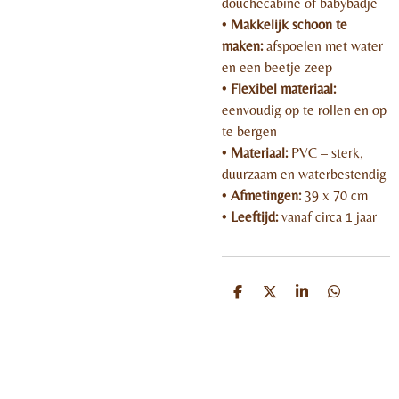
douchecabine of babybadje
•
Makkelijk schoon te
maken:
afspoelen met water
en een beetje zeep
•
Flexibel materiaal:
eenvoudig op te rollen en op
te bergen
•
Materiaal:
PVC – sterk,
duurzaam en waterbestendig
•
Afmetingen:
39 x 70 cm
•
Leeftijd:
vanaf circa 1 jaar
D
D
S
D
e
e
h
e
l
e
a
l
e
l
r
e
n
e
n