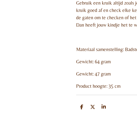
Gebruik een kruik altijd zoals
kruik goed af en check elke kee
de gaten om te checken of het 
Dan heeft jouw kindje het te 
Materiaal samenstelling:
Badst
Gewicht:
64 gram
Gewicht:
47 gram
Product hoogte:
35 cm
D
D
S
e
e
h
l
e
a
e
l
r
n
e