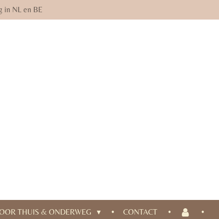
g in NL en BE
OOR THUIS & ONDERWEG
CONTACT