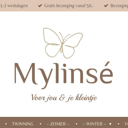
d 1-2 werkdagen
Gratis bezorging vanaf 50,-
Bezorgin
TWINNING
~ ZOMER ~
~ WINTER ~
V