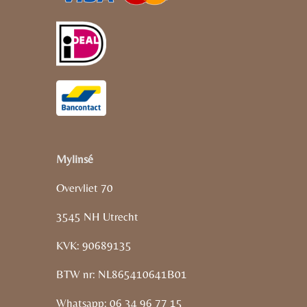
Mylinsé
Overvliet 70
3545 NH Utrecht
KVK: 90689135
BTW nr: NL865410641B01
Whatsapp: 06 34 96 77 15