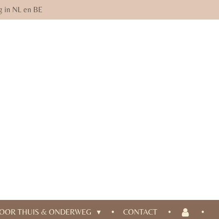
g in NL en BE
OOR THUIS & ONDERWEG
CONTACT