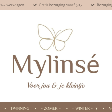
d 1-2 werkdagen
Gratis bezorging vanaf 50,-
Bezorgin
TWINNING
~ ZOMER ~
~ WINTER ~
V