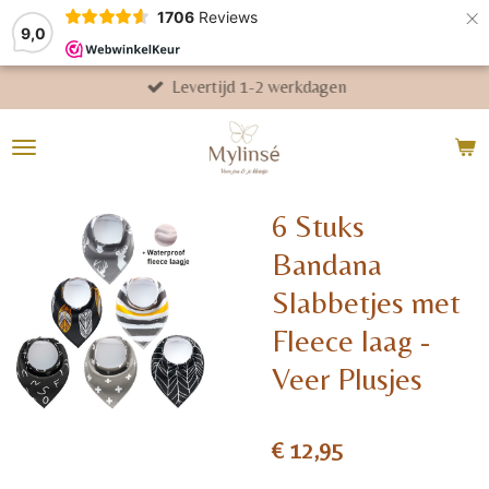
×
1706
Reviews
9,0
Levertijd 1-2 werkdagen
6 Stuks
Bandana
Slabbetjes met
Fleece laag -
Veer Plusjes
€ 12,95