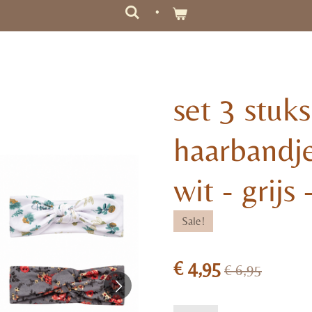
set 3 stuk
haarbandj
wit - grijs
Sale!
€ 4,95
€ 6,95