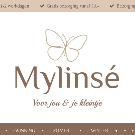
d 1-2 werkdagen
Gratis bezorging vanaf 50,-
Bezorgin
TWINNING
~ ZOMER ~
~ WINTER ~
V