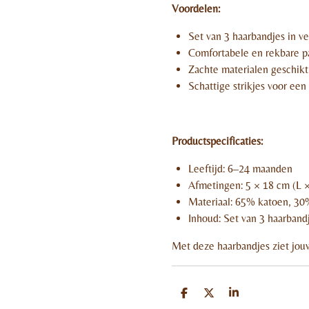
Voordelen:
Set van 3 haarbandjes in ve
Comfortabele en rekbare 
Zachte materialen geschikt
Schattige strikjes voor een
Productspecificaties:
Leeftijd: 6–24 maanden
Afmetingen: 5 × 18 cm (L 
Materiaal: 65% katoen, 30%
Inhoud: Set van 3 haarband
Met deze haarbandjes ziet jouw 
D
D
S
e
e
h