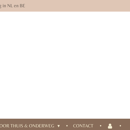
g in NL en BE
OOR THUIS & ONDERWEG
CONTACT