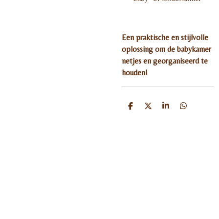
Een praktische en stijlvolle
oplossing om de babykamer
netjes en georganiseerd te
houden!
D
D
S
D
e
e
h
e
l
e
a
l
e
l
r
e
n
e
n