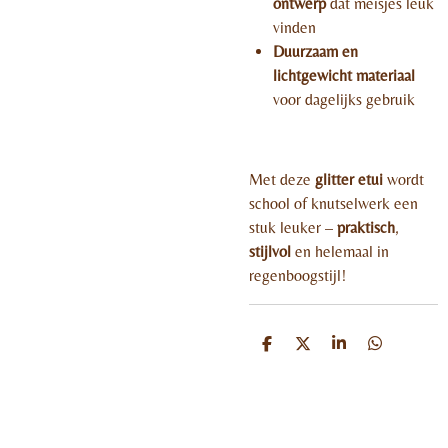
ontwerp
dat meisjes leuk
vinden
Duurzaam en
lichtgewicht materiaal
voor dagelijks gebruik
Met deze
glitter etui
wordt
school of knutselwerk een
stuk leuker –
praktisch
,
stijlvol
en helemaal in
regenboogstijl!
D
D
S
D
e
e
h
e
l
e
a
l
e
l
r
e
n
e
n