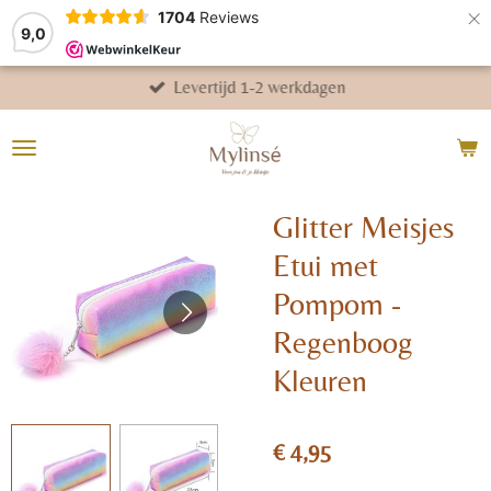
×
1704
Reviews
9,0
Levertijd 1-2 werkdagen
Glitter Meisjes
Etui met
Pompom -
Regenboog
Kleuren
€ 4,95