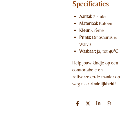
Specificaties
Aantal:
2 stuks
Materiaal:
Katoen
Kleur:
Crème
Prints:
Dinosaurus &
Walvis
Wasbaar:
Ja, tot
40°C
Help jouw kindje op een
comfortabele en
zelfverzekerde manier op
weg naar
zindelijkheid
!
D
D
S
D
e
e
h
e
l
e
a
l
e
l
r
e
n
e
n