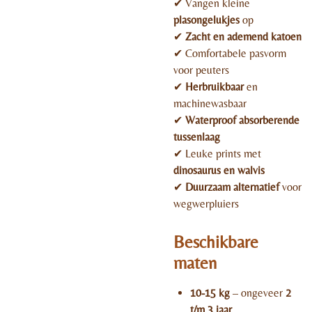
✔ Vangen kleine
plasongelukjes
op
✔
Zacht en ademend katoen
✔ Comfortabele pasvorm
voor peuters
✔
Herbruikbaar
en
machinewasbaar
✔
Waterproof absorberende
tussenlaag
✔ Leuke prints met
dinosaurus en walvis
✔
Duurzaam alternatief
voor
wegwerpluiers
Beschikbare
maten
10-15 kg
– ongeveer
2
t/m 3 jaar