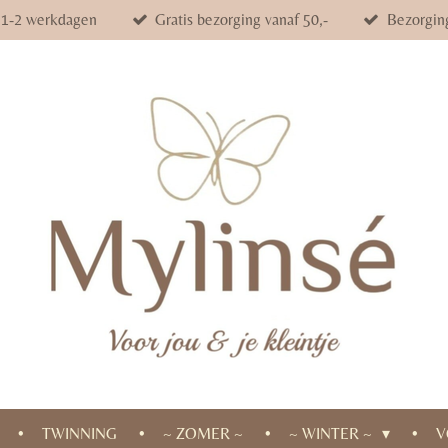
d 1-2 werkdagen
Gratis bezorging vanaf 50,-
Bezorgin
TWINNING
~ ZOMER ~
~ WINTER ~
V