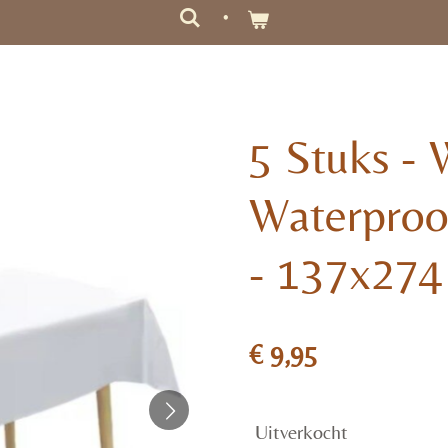
5 Stuks -
Waterproof
- 137x274
€ 9,95
Uitverkocht