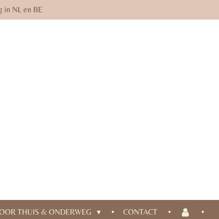
g in NL en BE
OOR THUIS & ONDERWEG
CONTACT