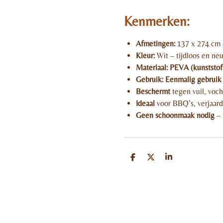
Kenmerken:
Afmetingen:
137 x 274 cm –
Kleur:
Wit – tijdloos en neu
Materiaal:
PEVA (kunststof
Gebruik:
Eenmalig gebruik
Beschermt
tegen vuil, voch
Ideaal
voor BBQ’s, verjaard
Geen schoonmaak nodig
– 
D
D
S
e
e
h
l
e
a
e
l
r
n
e