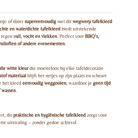
tje of diner
supereenvoudig
met dit
wegwerp tafelkleed
ichte en waterdichte tafelkleed
biedt uitstekende
l tegen
vuil, vocht en vlekken
. Perfect voor
BBQ’s,
bruiloften of andere evenementen
.
olle witte kleur
die moeiteloos bij elke tafeldecoratie
stof materiaal
blijft het netjes op zijn plaats en scheurt
je het kleed
eenvoudig weggooien
, waardoor je
geen tijd
f wassen
.
rt, dit
praktische en hygiënische tafelkleed
zorgt voor
e uitstraling – zonder gedoe achteraf.