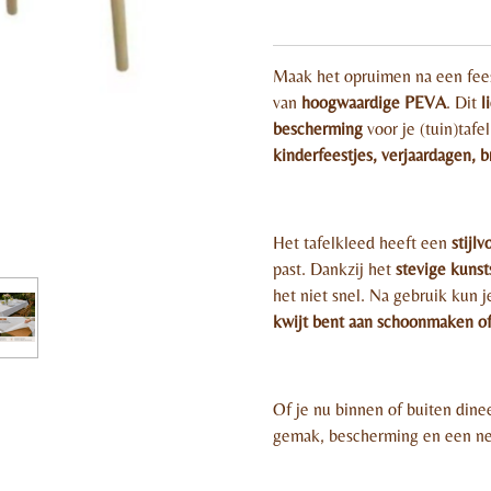
Maak het opruimen na een fees
van
hoogwaardige PEVA
. Dit
l
bescherming
voor je (tuin)tafe
kinderfeestjes, verjaardagen, 
Het tafelkleed heeft een
stijlv
past. Dankzij het
stevige kunst
het niet snel. Na gebruik kun 
kwijt bent aan schoonmaken o
Of je nu binnen of buiten dinee
gemak, bescherming en een nett