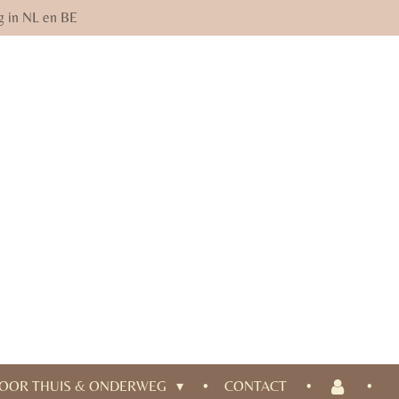
g in NL en BE
OOR THUIS & ONDERWEG
CONTACT