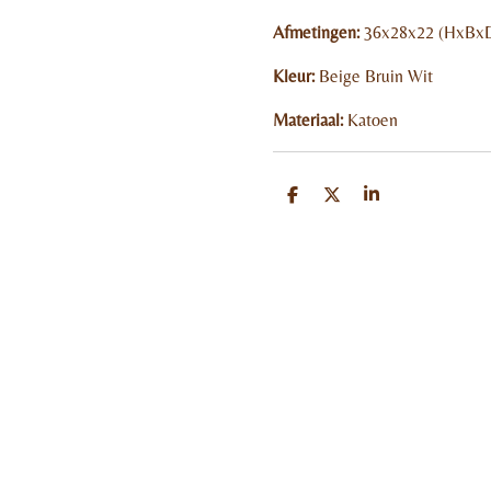
Afmetingen:
36x28x22 (HxBx
Kleur:
Beige Bruin Wit
Materiaal:
Katoen
D
D
S
e
e
h
l
e
a
e
l
r
n
e