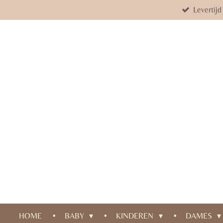
Levertij
Ga
direct
naar
de
hoofdinhoud
HOME
BABY
KINDEREN
DAMES