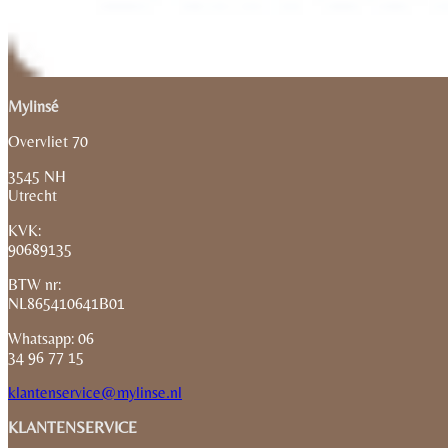
Mylinsé
Overvliet 70
3545 NH
Utrecht
KVK:
90689135
BTW nr:
NL865410641B01
Whatsapp: 06
34 96 77 15
klantenservice@mylinse.nl
KLANTENSERVICE