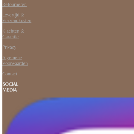
Retourneren
Levertijd &
Verzendkosten
Klachten &
Garantie
Privacy
Algemene
Voorwaarden
Contact
SOCIAL
MEDIA