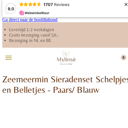
×
1707
Reviews
9,0
Ga direct naar de hoofdinhoud
Levertijd 1-2 werkdagen
Gratis bezorging vanaf 50,-
Bezorging in NL en BE
0
Zeemeermin Sieradenset Schelpje
en Belletjes - Paars/ Blauw