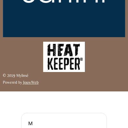
© 2019 Mylinsé
Powered by
JouwWeb