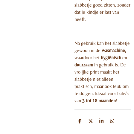
slabbetje goed zitten, zonder
dat je kindje er last van
heeft.
Na gebruik kan het slabbetje
gewoon in de
wasmachine,
waardoor het
hygiënisch
en
duurzaam
in gebruik is. De
vrolijke print maakt het
slabbetje niet alleen
praktisch, maar ook leuk om
te dragen. Ideaal voor baby’s
van
3 tot 18 maanden
!
D
D
S
D
e
e
h
e
l
e
a
l