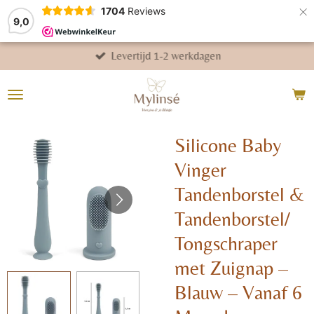
×
1704
Reviews
9,0
Levertijd 1-2 werkdagen
Silicone Baby
Vinger
Tandenborstel &
Tandenborstel/
Tongschraper
met Zuignap –
Blauw – Vanaf 6