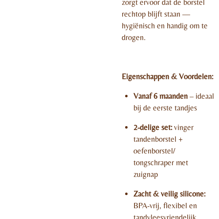
zorgt ervoor dat de borstel
rechtop blijft staan —
hygiënisch en handig om te
drogen.
Eigenschappen & Voordelen:
Vanaf 6 maanden
– ideaal
bij de eerste tandjes
2-delige set:
vinger
tandenborstel +
oefenborstel/
tongschraper met
zuignap
Zacht & veilig silicone:
BPA-vrij, flexibel en
tandvleesvriendelijk