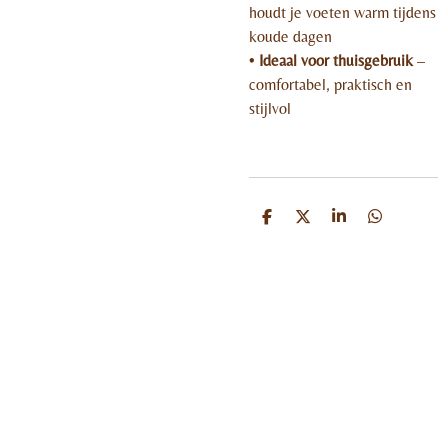
houdt je voeten warm tijdens
koude dagen
•
Ideaal voor thuisgebruik
–
comfortabel, praktisch en
stijlvol
D
D
S
D
e
e
h
e
l
e
a
l
e
l
r
e
n
e
n