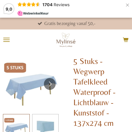
×
1704
Reviews
9,0
Gratis bezorging vanaf 50,-
5 Stuks -
Wegwerp
Tafelkleed
Waterproof -
Lichtblauw -
Kunststof -
137x274 cm