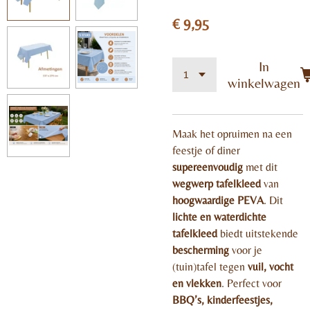
€ 9,95
In
winkelwagen
Maak het opruimen na een
feestje of diner
supereenvoudig
met dit
wegwerp tafelkleed
van
hoogwaardige PEVA
. Dit
lichte en waterdichte
tafelkleed
biedt uitstekende
bescherming
voor je
(tuin)tafel tegen
vuil, vocht
en vlekken
. Perfect voor
BBQ’s, kinderfeestjes,