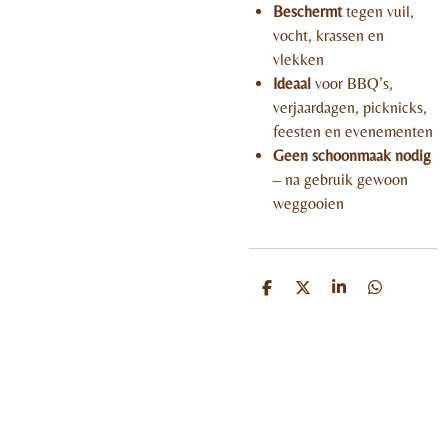
Beschermt
tegen vuil,
vocht, krassen en
vlekken
Ideaal
voor BBQ’s,
verjaardagen, picknicks,
feesten en evenementen
Geen schoonmaak nodig
– na gebruik gewoon
weggooien
D
D
S
D
e
e
h
e
l
e
a
l
e
l
r
e
n
e
n