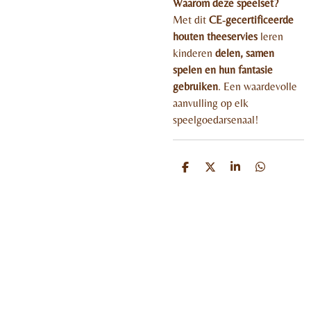
Waarom deze speelset?
Met dit
CE‑gecertificeerde
houten theeservies
leren
kinderen
delen, samen
spelen en hun fantasie
gebruiken
. Een waardevolle
aanvulling op elk
speelgoedarsenaal!
D
D
S
D
e
e
h
e
l
e
a
l
e
l
r
e
n
e
n