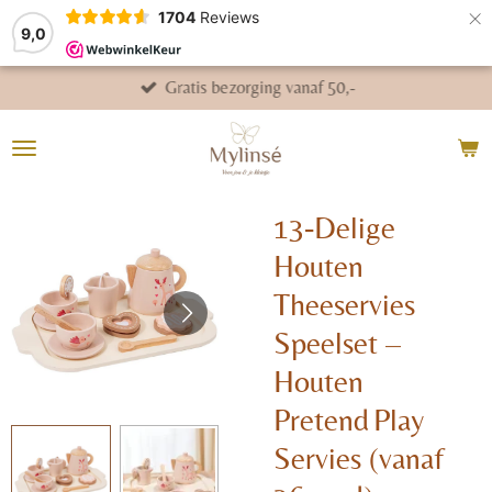
×
1704
Reviews
9,0
Gratis bezorging vanaf 50,-
13‑Delige
Houten
Theeservies
Speelset –
Houten
Pretend Play
Servies (vanaf