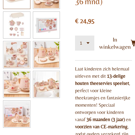
36 mnd)
€ 24,95
In
winkelwagen
Laat kinderen zich helemaal
uitleven met dit
13‑delige
houten theeservies speelset
,
perfect voor kleine
theekransjes en fantasierijke
momenten! Speciaal
ontworpen voor kinderen
vanaf
36 maanden (3 jaar)
en
voorzien van CE‑markering
,
zodat ouders verzekerd zijn