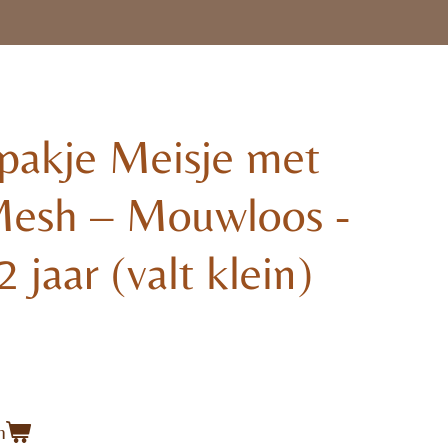
npakje Meisje met
Mesh – Mouwloos -
 jaar (valt klein)
n