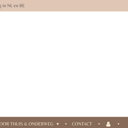
g in NL en BE
OOR THUIS & ONDERWEG
CONTACT