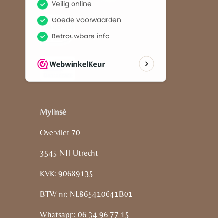
Mylinsé
Overvliet 70
3545 NH Utrecht
KVK: 90689135
BTW nr: NL865410641B01
Whatsapp: 06 34 96 77 15