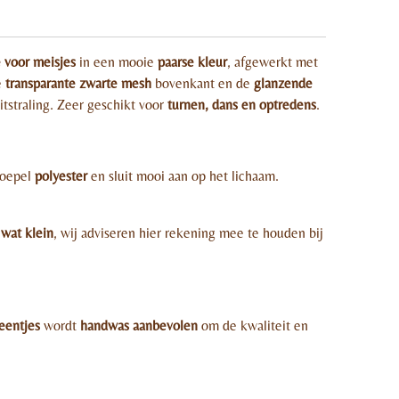
 voor meisjes
in een mooie
paarse kleur
, afgewerkt met
e
transparante zwarte mesh
bovenkant en de
glanzende
itstraling. Zeer geschikt voor
turnen, dans en optredens
.
soepel
polyester
en sluit mooi aan op het lichaam.
 wat klein
, wij adviseren hier rekening mee te houden bij
teentjes
wordt
handwas aanbevolen
om de kwaliteit en