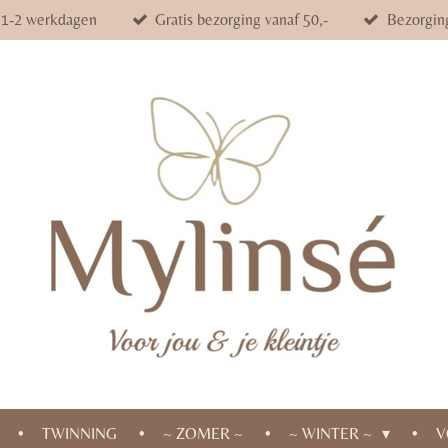
d 1-2 werkdagen
Gratis bezorging vanaf 50,-
Bezorgin
TWINNING
~ ZOMER ~
~ WINTER ~
V