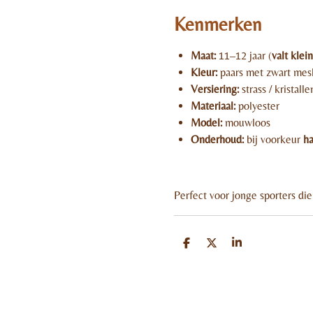
Kenmerken
Maat:
11–12 jaar (
valt klein
Kleur:
paars met zwart mes
Versiering:
strass / kristalle
Materiaal:
polyester
Model:
mouwloos
Onderhoud:
bij voorkeur
h
Perfect voor jonge sporters di
D
D
S
e
e
h
l
e
a
e
l
r
n
e