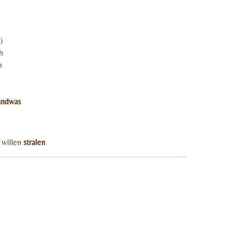
)
h
n
andwas
e willen
stralen