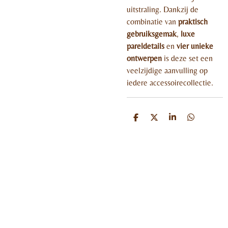
uitstraling. Dankzij de
combinatie van
praktisch
gebruiksgemak
,
luxe
pareldetails
en
vier unieke
ontwerpen
is deze set een
veelzijdige aanvulling op
iedere accessoirecollectie.
D
D
S
D
e
e
h
e
l
e
a
l
e
l
r
e
n
e
n