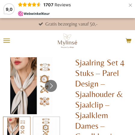
×
1707
Reviews
9,0
Gratis bezorging vanaf 50,-
Sjaalring Set 4
Stuks – Parel
Design –
Sjaalhouder &
Sjaalclip –
Sjaalklem
Dames –