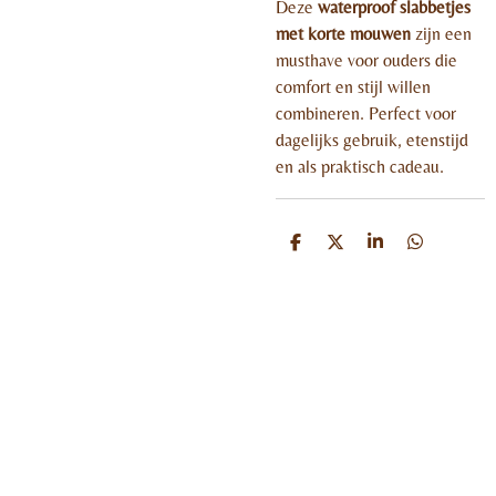
Deze
waterproof slabbetjes
met ko
rt
e mouwen
zijn een
musthave voor ouders die
comfort en stijl willen
combineren. Perfect voor
dagelijks gebruik, etenstijd
en als praktisch cadeau.
D
D
S
D
e
e
h
e
l
e
a
l
e
l
r
e
n
e
n