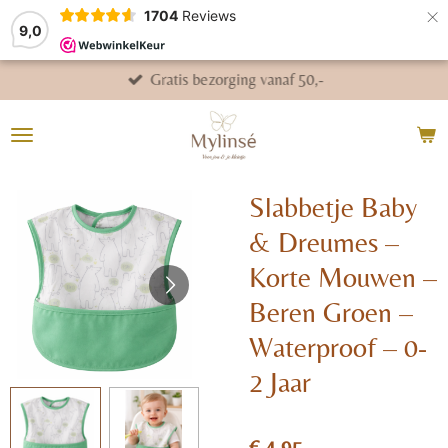
×
1704
Reviews
9,0
Gratis bezorging vanaf 50,-
Slabbetje Baby
& Dreumes –
Korte Mouwen –
Beren Groen –
Waterproof – 0-
2 Jaar
€ 4,95