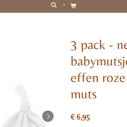
3 pack - 
babymutsj
effen roze
muts
€ 6,95