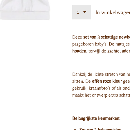
In winkelwage
Deze
set van 3 schattige new
pasgeboren baby’s. De mutsje
houden
, terwijl de
zachte, ade
Dankzij de lichte stretch van h
zitten. De
effen roze kleur
geef
gebruik, kraamfoto’s of als o
maakt het ontwerp extra schatt
Belangrijkste kenmerken:
Set van 3 babymutsjes