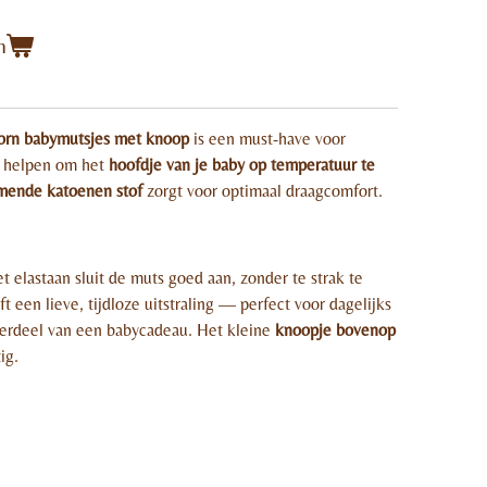
n
born babymutsjes met knoop
is een must-have voor
s helpen om het
hoofdje van je baby op temperatuur te
mende katoenen stof
zorgt voor optimaal draagcomfort.
et elastaan sluit de muts goed aan, zonder te strak te
t een lieve, tijdloze uitstraling — perfect voor dagelijks
nderdeel van een babycadeau. Het kleine
knoopje bovenop
ig.