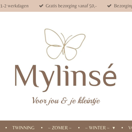
d 1-2 werkdagen
Gratis bezorging vanaf 50,-
Bezorgin
TWINNING
~ ZOMER ~
~ WINTER ~
V