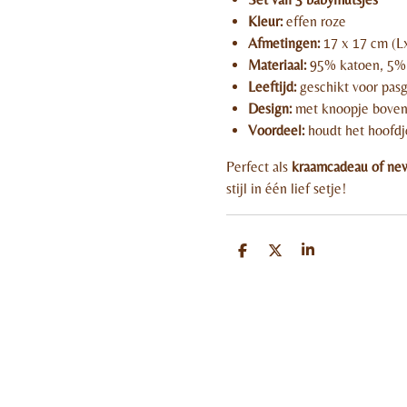
Kleur:
effen roze
Afmetingen:
17 x 17 cm (L
Materiaal:
95% katoen, 5% 
Leeftijd:
geschikt voor pas
Design:
met knoopje boveno
Voordeel:
houdt het hoofdj
Perfect als
kraamcadeau of new
stijl in één lief setje!
D
D
S
e
e
h
l
e
a
e
l
r
n
e