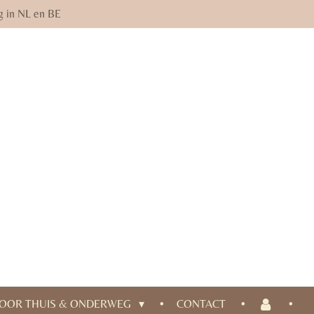
g in NL en BE
OOR THUIS & ONDERWEG
CONTACT