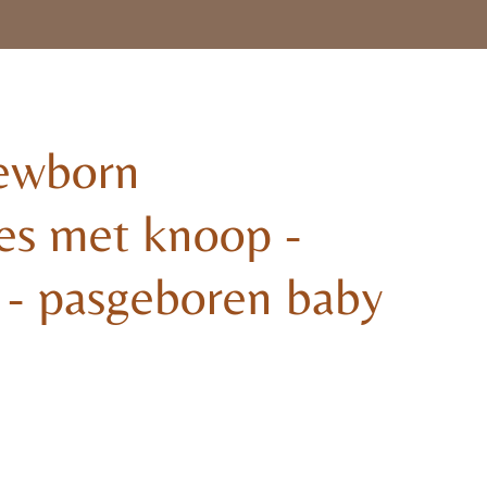
newborn
es met knoop -
 - pasgeboren baby