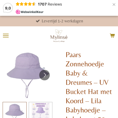
×
1707
Reviews
9,0
Levertijd 1-2 werkdagen
Paars
Zonnehoedje
Baby &
Dreumes – UV
Bucket Hat met
Koord – Lila
Babyhoedje –