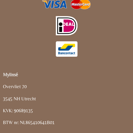
Mylinsé
Overvliet 70
3545 NH Utrecht
KVK: 90689135
BTW nr: NL865410641B01