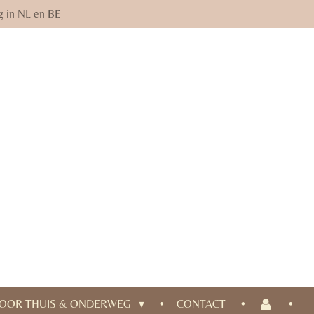
g in NL en BE
OOR THUIS & ONDERWEG
CONTACT