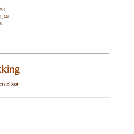
pet
 jaar
s
kking
erstelbaar