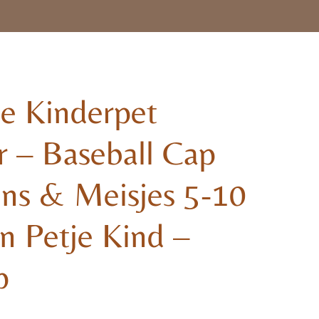
ne Kinderpet
r – Baseball Cap
ens & Meisjes 5-10
en Petje Kind –
p