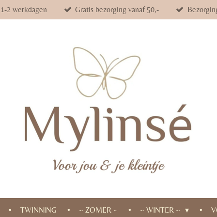
d 1-2 werkdagen
Gratis bezorging vanaf 50,-
Bezorgin
TWINNING
~ ZOMER ~
~ WINTER ~
V