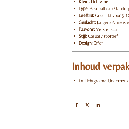
Kleur:
Lichtgroen
Type:
Baseball cap / kinder
Leeftijd:
Geschikt voor 5-10
Geslacht:
Jongens & meisje
Pasvorm:
Verstelbaar
Stijl:
Casual / sportief
Design:
Effen
Inhoud verpa
1x Lichtgroene kinderpet v
D
D
S
e
e
h
l
e
a
e
l
r
n
e