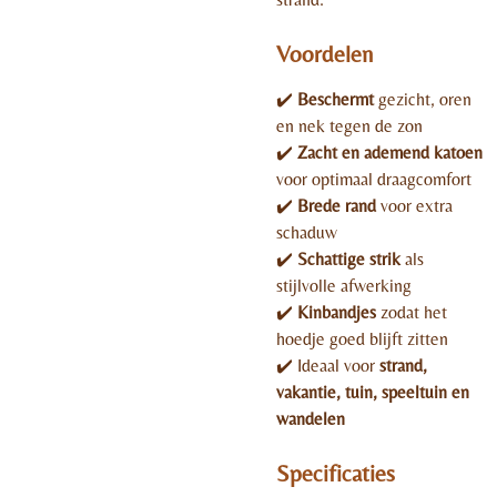
Voordelen
✔️
Beschermt
gezicht, oren
en nek tegen de zon
✔️
Zacht en ademend katoen
voor optimaal draagcomfort
✔️
Brede rand
voor extra
schaduw
✔️
Schattige strik
als
stijlvolle afwerking
✔️
Kinbandjes
zodat het
hoedje goed blijft zitten
✔️ Ideaal voor
strand,
vakantie, tuin, speeltuin en
wandelen
Specificaties