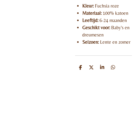
Kleur:
Fuchsia roze
Materiaal:
100% katoen
Leeftijd:
6-24 maanden
Geschikt voor:
Baby's en
dreumesen
Seizoen:
Lente en zomer
D
D
S
D
e
e
h
e
l
e
a
l
e
l
r
e
n
e
n