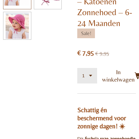
– Katoenen
Zonnehoed – 6-
24 Maanden
Sale!
€ 7,95
€ 9,95
In
winkelwagen
Schattig én
beschermend voor
zonnige dagen! ☀️
Dit
fuchsia roze zonnehoedje