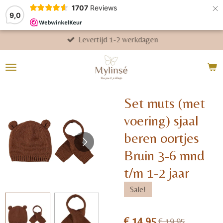
×
1707
Reviews
9,0
Levertijd 1-2 werkdagen
Set muts (met
voering) sjaal
beren oortjes
Bruin 3-6 mnd
t/m 1-2 jaar
Sale!
€ 14,95
€ 19,95