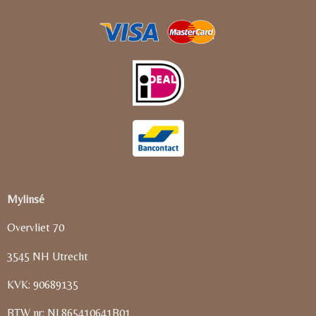
Mylinsé
Overvliet 70
3545 NH Utrecht
KVK: 90689135
BTW nr: NL865410641B01