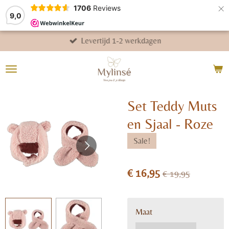
×
1706
Reviews
9,0
Levertijd 1-2 werkdagen
Set Teddy Muts
en Sjaal - Roze
Sale!
€ 16,95
€ 19,95
Maat