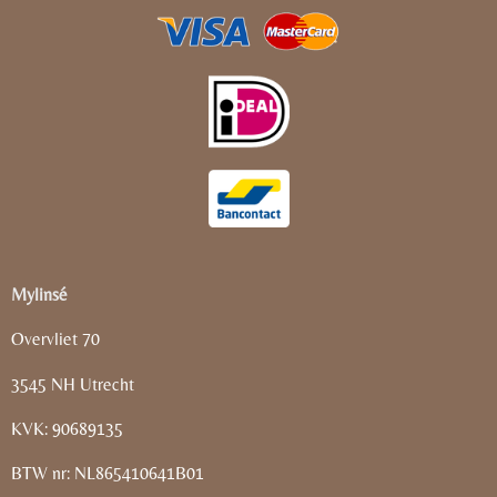
Mylinsé
Overvliet 70
3545 NH Utrecht
KVK: 90689135
BTW nr: NL865410641B01