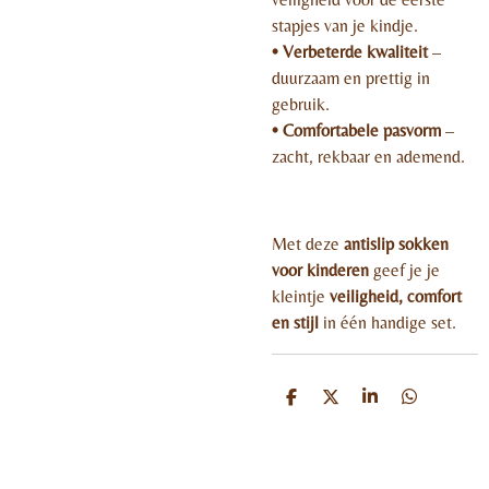
stapjes van je kindje.
• Verbeterde kwaliteit
–
duurzaam en prettig in
gebruik.
• Comfortabele pasvorm
–
zacht, rekbaar en ademend.
Met deze
antislip sokken
voor kinderen
geef je je
kleintje
veiligheid, comfort
en stijl
in één handige set.
D
D
S
D
e
e
h
e
l
e
a
l
e
l
r
e
n
e
n