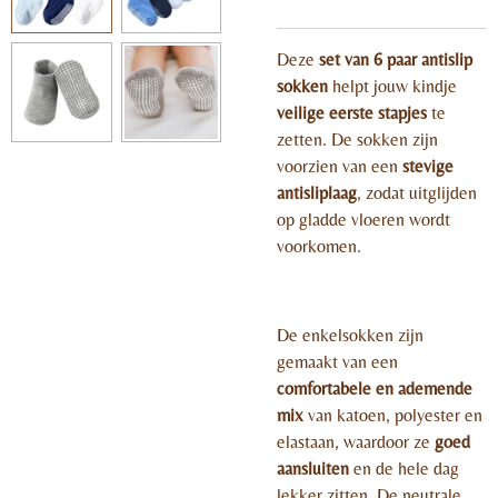
Deze
set van 6 paar antislip
sokken
helpt jouw kindje
veilige eerste stapjes
te
zetten. De sokken zijn
voorzien van een
stevige
antisliplaag
, zodat uitglijden
op gladde vloeren wordt
voorkomen.
De enkelsokken zijn
gemaakt van een
comfortabele en ademende
mix
van katoen, polyester en
elastaan, waardoor ze
goed
aansluiten
en de hele dag
lekker zitten. De neutrale