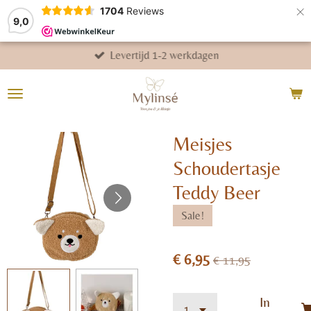
×
1704
Reviews
9,0
Levertijd 1-2 werkdagen
Meisjes
Schoudertasje
Teddy Beer
Sale!
€ 6,95
€ 11,95
In