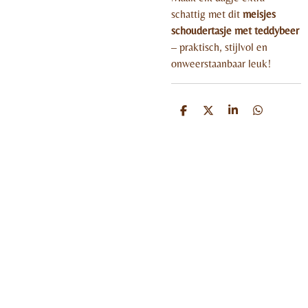
schattig met dit
meisjes
schoudertasje met teddybeer
– praktisch, stijlvol en
onweerstaanbaar leuk!
D
D
S
D
e
e
h
e
l
e
a
l
e
l
r
e
n
e
n