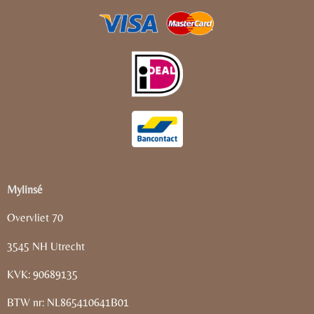
Mylinsé
Overvliet 70
3545 NH Utrecht
KVK: 90689135
BTW nr: NL865410641B01