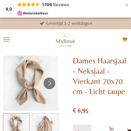
×
1706
Reviews
9,0
Levertijd 1-2 werkdagen
Dames Haarsjaal
- Neksjaal -
Vierkant 70x70
cm - Licht taupe
€ 6,95
In