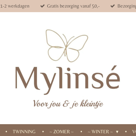
d 1-2 werkdagen
Gratis bezorging vanaf 50,-
Bezorgin
TWINNING
~ ZOMER ~
~ WINTER ~
V