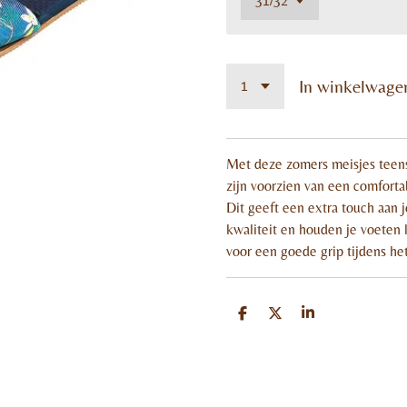
In winkelwage
Met deze zomers meisjes teensli
zijn voorzien van een comforta
Dit geeft een extra touch aan 
kwaliteit en houden je voeten l
voor een goede grip tijdens h
D
D
S
e
e
h
l
e
a
e
l
r
n
e