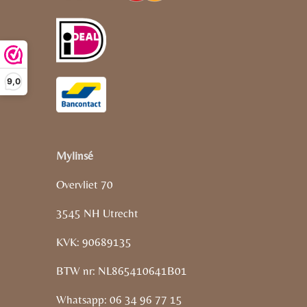
9,0
Mylinsé
Overvliet 70
3545 NH Utrecht
KVK: 90689135
BTW nr: NL865410641B01
Whatsapp: 06 34 96 77 15