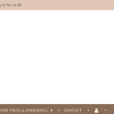
g in NL en BE
OOR THUIS & ONDERWEG
CONTACT