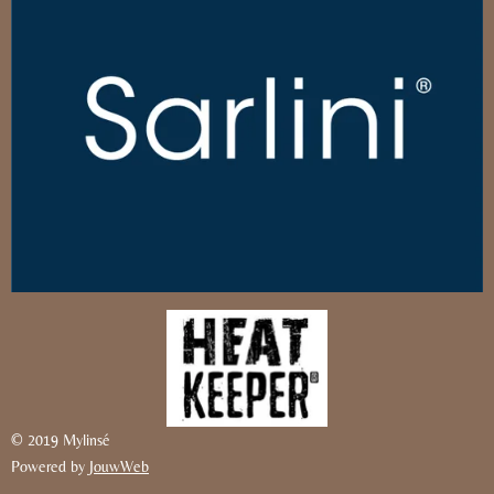
© 2019 Mylinsé
Powered by
JouwWeb