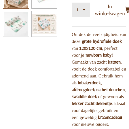
In
winkelwagen
Ontdek de veelzijdigheid van
deze
grote hydrofiele doek
van
120x120 cm
, perfect
voor je
newborn baby
!
Gemaakt van zacht
katoen
,
voelt de doek comfortabel en
ademend aan. Gebruik hem
als
inbakerdoek
,
afdroogdoek na het douchen
,
swaddle doek
of gewoon als
lekker zacht dekentje
. Ideaal
voor dagelijks gebruik en
een geweldig
kraamcadeau
voor nieuwe ouders.