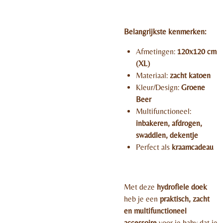
Belangrijkste kenmerken:
Afmetingen:
120x120 cm
(XL)
Materiaal:
zacht katoen
Kleur/Design:
Groene
Beer
Multifunctioneel:
inbakeren, afdrogen,
swaddlen, dekentje
Perfect als
kraamcadeau
Met deze
hydrofiele doek
heb je een
praktisch, zacht
en multifunctioneel
accessoire
voor je baby dat je