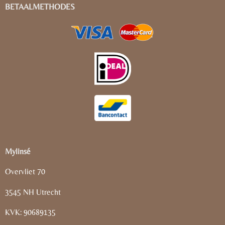
BETAALMETHODES
Mylinsé
Overvliet 70
3545 NH Utrecht
KVK: 90689135