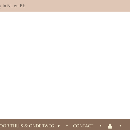
g in NL en BE
OOR THUIS & ONDERWEG
CONTACT