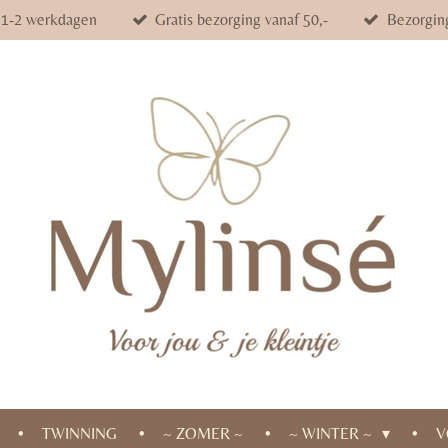
d 1-2 werkdagen
Gratis bezorging vanaf 50,-
Bezorgin
TWINNING
~ ZOMER ~
~ WINTER ~
V