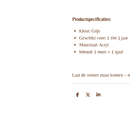
Productspecificaties:
Kleur: Grijs
Geschikt voor: 1 t/m 3 jaar
Materiaal: Acryl
Inhoud: 1 muts + 1 sjaal
Laat de winter maar komen – me
D
D
S
e
e
h
l
e
a
e
l
r
n
e