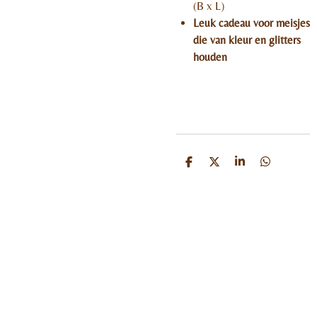
(B x L)
Leuk cadeau voor meisjes
die van kleur en glitters
houden
D
D
S
D
e
e
h
e
l
e
a
l
e
l
r
e
n
e
n