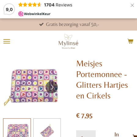
×
1704
Reviews
9,0
Gratis bezorging vanaf 50,-
Meisjes
Portemonnee -
Glitters Hartjes
en Cirkels
€ 7,95
In