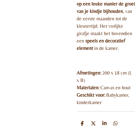
op een leuke manier de groei
van je kindje bijhouden
, van
de eerste maanden tot de
kleutertijd. Het vrolijke
girafje maakt het bovendien
een
speels en decoratief
element
in de kamer.
Afmetingen:
200 x 18 cm (L
x B)
Materialen:
Canvas en hout
Geschikt voor:
Babykamer,
kinderkamer
D
D
S
D
e
e
h
e
l
e
a
l