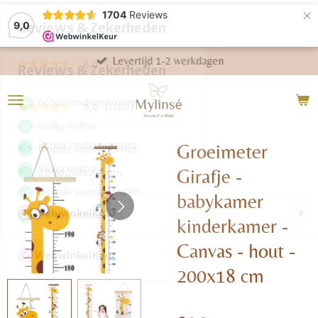
×
1704
Reviews
9,0
Levertijd 1-2 werkdagen
Groeimeter
Girafje -
babykamer
kinderkamer -
Canvas - hout -
200x18 cm
€ 9,95