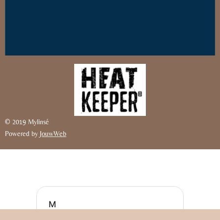
© 2019 Mylinsé
Powered by
JouwWeb