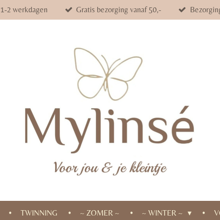
d 1-2 werkdagen
Gratis bezorging vanaf 50,-
Bezorgin
TWINNING
~ ZOMER ~
~ WINTER ~
V