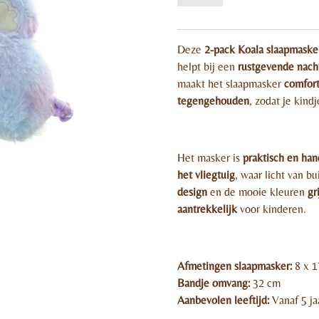
Deze
2-pack Koala slaapmaske
helpt bij een
rustgevende nach
maakt het slaapmasker
comfort
tegengehouden
, zodat je kindj
Het masker is
praktisch en han
het vliegtuig
, waar licht van b
design
en de mooie kleuren
gr
aantrekkelijk
voor kinderen.
Afmetingen slaapmasker:
8 x 1
Bandje omvang:
32 cm
Aanbevolen leeftijd:
Vanaf 5 ja