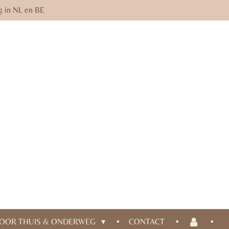
g in NL en BE
OOR THUIS & ONDERWEG
CONTACT