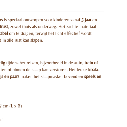
rs
is speciaal ontworpen voor kinderen vanaf
5 jaar
en
trust
, zowel thuis als onderweg. Het zachte materiaal
abel
om te dragen, terwijl het licht effectief wordt
e in alle rust kan slapen.
dig
tijdens het reizen, bijvoorbeeld in de
auto, trein of
uiten of binnen de slaap kan verstoren. Het leuke
koala-
ijs en paars
maken het slaapmasker bovendien
speels en
7 cm (L x B)
ar